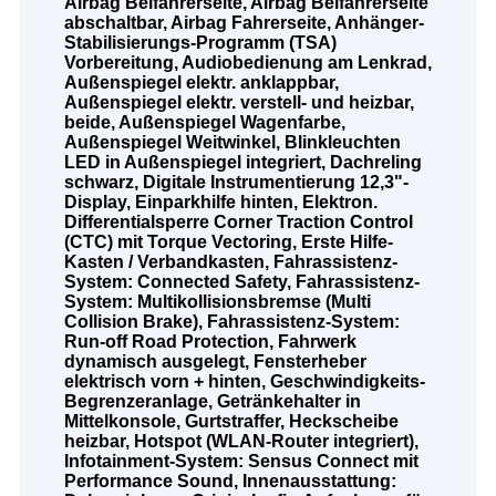
Airbag Beifahrerseite, Airbag Beifahrerseite
abschaltbar, Airbag Fahrerseite, Anhänger-
Stabilisierungs-Programm (TSA)
Vorbereitung, Audiobedienung am Lenkrad,
Außenspiegel elektr. anklappbar,
Außenspiegel elektr. verstell- und heizbar,
beide, Außenspiegel Wagenfarbe,
Außenspiegel Weitwinkel, Blinkleuchten
LED in Außenspiegel integriert, Dachreling
schwarz, Digitale Instrumentierung 12,3"-
Display, Einparkhilfe hinten, Elektron.
Differentialsperre Corner Traction Control
(CTC) mit Torque Vectoring, Erste Hilfe-
Kasten / Verbandkasten, Fahrassistenz-
System: Connected Safety, Fahrassistenz-
System: Multikollisionsbremse (Multi
Collision Brake), Fahrassistenz-System:
Run-off Road Protection, Fahrwerk
dynamisch ausgelegt, Fensterheber
elektrisch vorn + hinten, Geschwindigkeits-
Begrenzeranlage, Getränkehalter in
Mittelkonsole, Gurtstraffer, Heckscheibe
heizbar, Hotspot (WLAN-Router integriert),
Infotainment-System: Sensus Connect mit
Performance Sound, Innenausstattung: