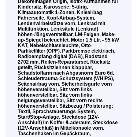
Dekoreinlagen Origin, Isofix-Aufnahmen für
Kindersitz, Karosserie: 5-türig,
Klimaautomatik 1-Zonen, Knieairbag
Fahrerseite, Kopf-Airbag-System,
Lendenwirbelstütze vorn, Lenkrad mit
Multifunktion, Lenksäule (Lenkrad)
höhen-/längsverstellbar, LM-Felgen, Make-
up-Spiegel beleuchtet, Motor 1,5 Ltr. - 95 kW
KAT, Nebelschlussleuchte, Otto-
Partikelfilter (OPF), Parkbremse elektrisch,
Radioempfang digital (DAB), Radstand
2702 mm, Reifen-Reparaturset, Rücksitz
geteilt, Rücksitzlehnen klappbar,
Schadstoffarm nach Abgasnorm Euro 6d,
Schleudertrauma-Schutzsystem (WHIPS),
Seitenairbag vorn, Sicherheitsgurte vorn
höhenverstellbar, Sitz vorn links
höhenverstellbar, Sitz vorn links
neigungsverstellbar, Sitz vorn rechts
höhenverstellbar, Sitzbezug / Polsterung:
Textil, Sprachsteuerungs-System,
Start/Stop-Anlage, Steckdose (12V-
Anschluß) im Koffer-/Laderaum, Steckdose
(12V-Anschluß) in Mittelkonsole vorn,
Taschenhaken im Gepäckraum,