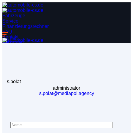
Fahrzeuge
Service
Finanzierungsrechner
FAQ
Kontakt
Verkaufen
s.polat
administrator
s.polat@mediapol.agency